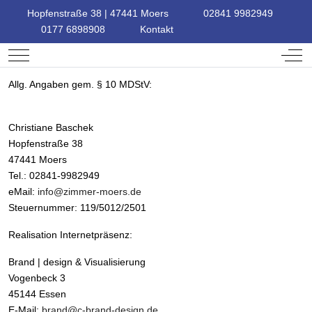
Hopfenstraße 38 | 47441 Moers
02841 9982949
0177 6898908
Kontakt
Mobile Menu Toggle
Off-
Allg. Angaben gem. § 10 MDStV:
Christiane Baschek
Hopfenstraße 38
47441 Moers
Tel.: 02841-9982949
eMail:
info@zimmer-moers.de
Steuernummer: 119/5012/2501
Realisation Internetpräsenz:
Brand | design & Visualisierung
Vogenbeck 3
45144 Essen
E-Mail:
brand@c-brand-design.de